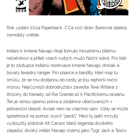
Rok vydání 2024 Paperback. CCa 100 stran. Barevná obálka,
černobílý vnitřek.
Indiáni k kmene Navajo říkají tomuto moudrému bílému
náčelníkovi a příteli všech rudých mužů Noční sokol. Pro bílé
je to zástupce indiánů rezervace kmene Navajo, drsňák a
bývalý texaský ranger. Pro psance a bandity, kteří mají tu
smůlu, že se mu dostanou do cesty, je tou nejhorší noční
můrou. Nejrůznější dobrodružství zavedla Texe Willera z
Arizony do Kanady, od Ria Grande až k Pacifickému oceánu.
Tex je silnou oporou práva a zastánce utlačovaných v
pohraniční oblasti. Avšak není na všechno sám. Vždy se může
spolehnout na pomoc svých "pardů". Mezi ty patří mrzutý
vysloužilý pistolník Kit Carson (další legenda divokého
západu), divoký indián Navajo známý jako Tygr Jack a Texův