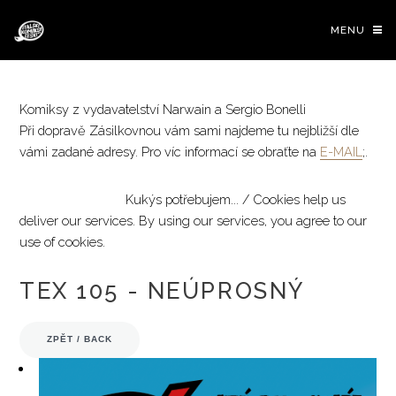
MENU
Komiksy z vydavatelství Narwain a Sergio Bonelli
Při dopravě Zásilkovnou vám sami najdeme tu nejbližší dle
vámi zadané adresy. Pro víc informací se obraťte na
E-MAIL
;.
Přijmout / Accept
Kukýs potřebujem... / Cookies help us
deliver our services. By using our services, you agree to our
use of cookies.
0 Kč
TEX 105 - NEÚPROSNÝ
tex
willer
western
komiks
comics
bonelli
ZPĚT / BACK