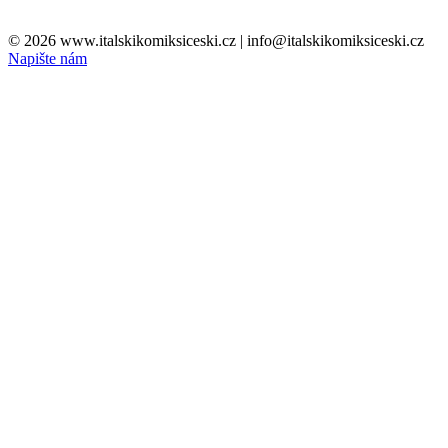
Zpět ke zboží / Go back to Catalog
© 2026 www.italskikomiksiceski.cz | info@italskikomiksiceski.cz
Napište nám