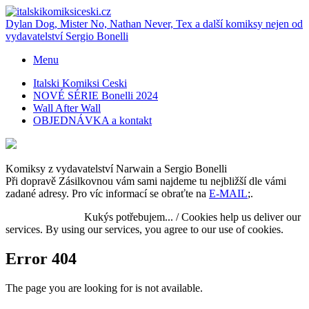
Dylan Dog, Mister No, Nathan Never, Tex a další komiksy nejen od
vydavatelství Sergio Bonelli
Menu
Italski Komiksi Ceski
NOVÉ SÉRIE Bonelli 2024
Wall After Wall
OBJEDNÁVKA a kontakt
Komiksy z vydavatelství Narwain a Sergio Bonelli
Při dopravě Zásilkovnou vám sami najdeme tu nejbližší dle vámi
zadané adresy. Pro víc informací se obraťte na
E-MAIL
;.
Přijmout / Accept
Kukýs potřebujem... / Cookies help us deliver our
services. By using our services, you agree to our use of cookies.
Error 404
The page you are looking for is not available.